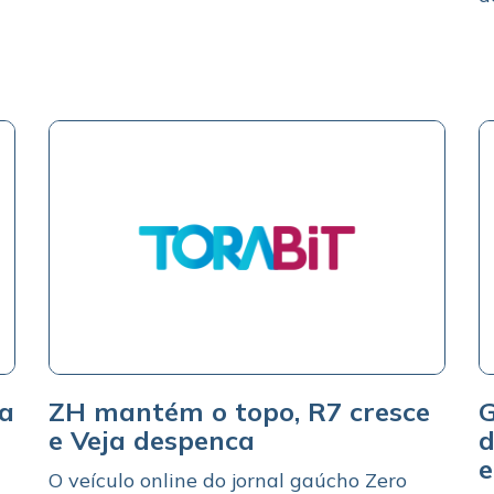
xa
ZH mantém o topo, R7 cresce
G
e Veja despenca
d
e
O veículo online do jornal gaúcho Zero