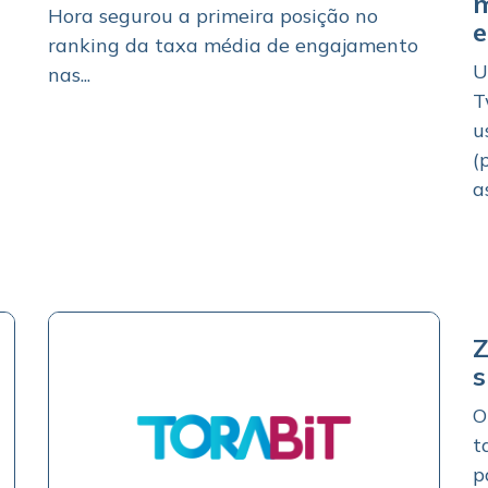
m
Hora segurou a primeira posição no
ranking da taxa média de engajamento
U
nas...
T
u
(
a
Z
s
O
t
p