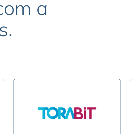
com a
s.