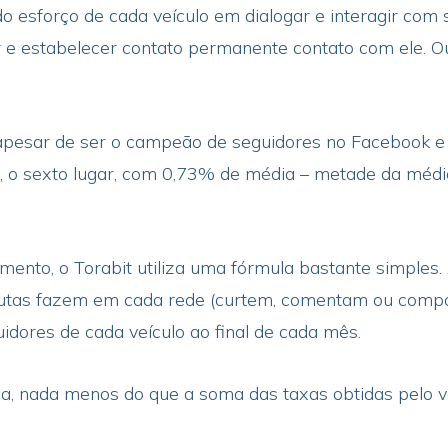
 esforço de cada veículo em dialogar e interagir com s
r e estabelecer contato permanente contato com ele. Ou
 apesar de ser o campeão de seguidores no Facebook e
 o sexto lugar, com 0,73% de média – metade da média
amento, o Torabit utiliza uma fórmula bastante simples
utas fazem em cada rede (curtem, comentam ou compar
idores de cada veículo ao final de cada mês.
ia, nada menos do que a soma das taxas obtidas pelo ve