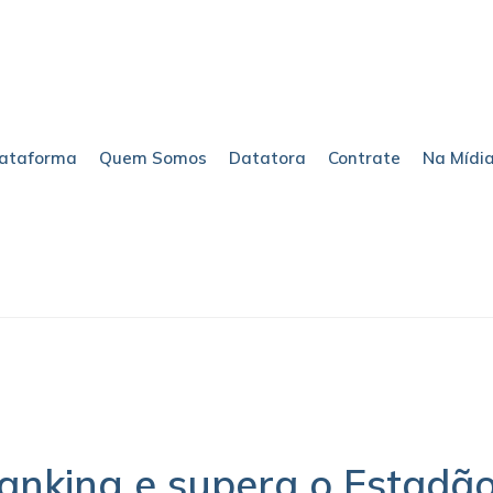
lataforma
Quem Somos
Datatora
Contrate
Na Mídi
anking e supera o Estadã