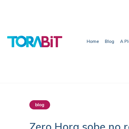
Home
Blog
A P
blog
Zero Hora sobe no r