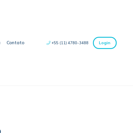
a
Contato
Login
+55 (11) 4780-3488
o