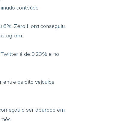
minado conteúdo.
ou 6%. Zero Hora conseguiu
nstagram.
 Twitter é de 0,23% e no
entre os oito veículos
le começou a ser apurado em
 mês.