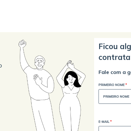
Ficou al
contrata
o
Fale com a g
PRIMEIRO NOME
*
E-MAIL
*