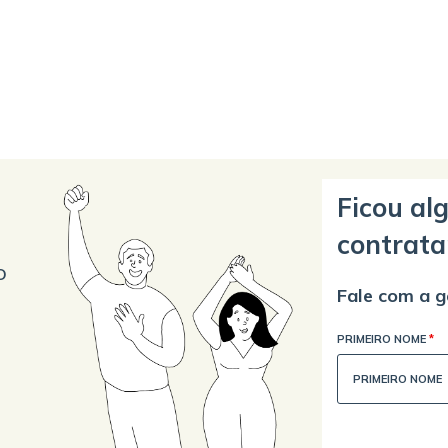
Ficou al
contrata
o
Fale com a g
PRIMEIRO NOME
*