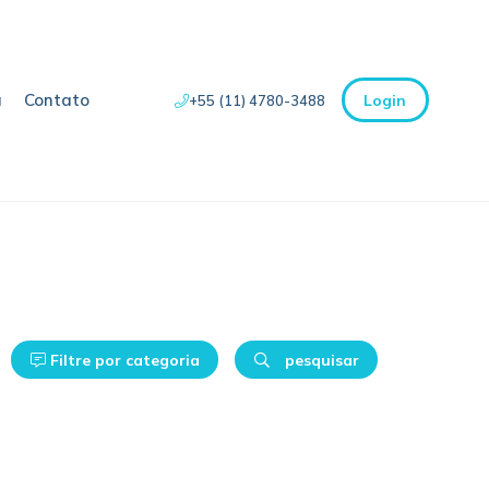
a
Contato
Login
+55 (11) 4780-3488
Filtre por categoria
pesquisar