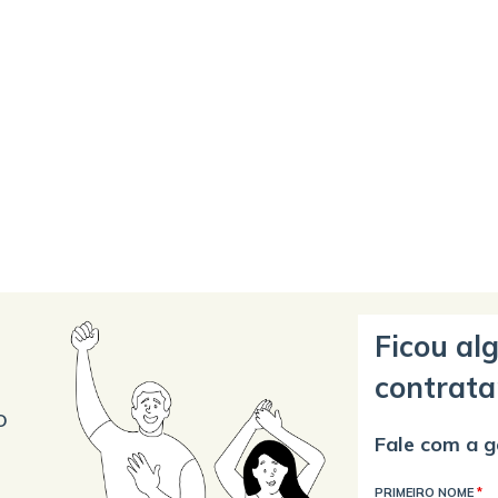
Ficou al
contrata
o
Fale com a g
PRIMEIRO NOME
*