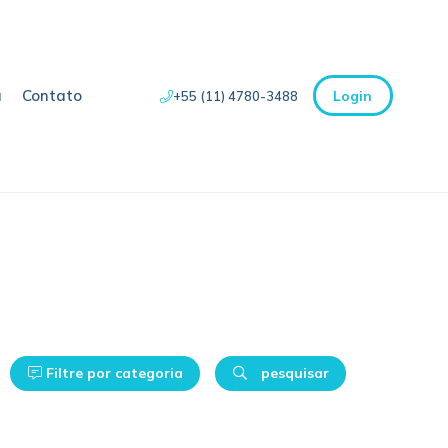
a
Contato
Login
+55 (11) 4780-3488
Filtre por categoria
pesquisar