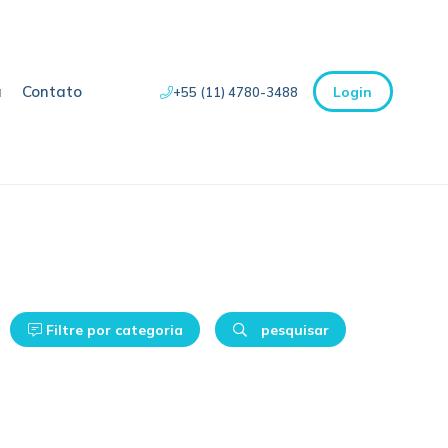
a
Contato
Login
+55 (11) 4780-3488
Filtre por categoria
pesquisar