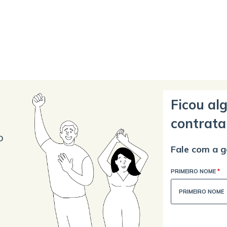
Ficou al
contrata
o
Fale com a g
PRIMEIRO NOME
*