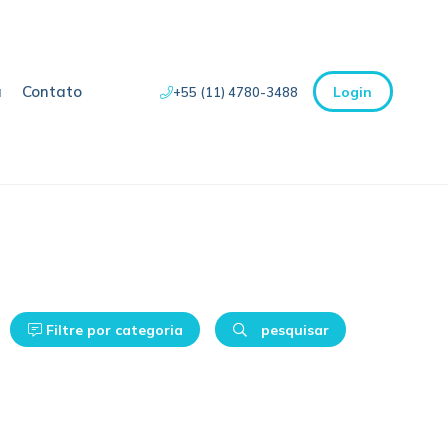
a
Contato
Login
+55 (11) 4780-3488
Filtre por categoria
pesquisar