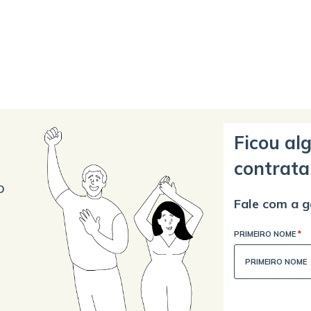
Ficou al
contrata
o
Fale com a g
PRIMEIRO NOME
*