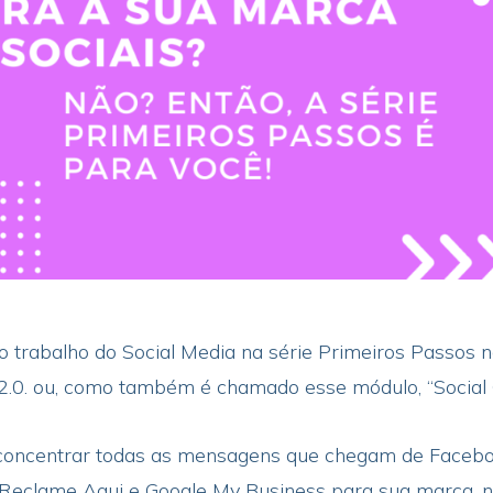
 trabalho do Social Media na série Primeiros Passos no
 2.0. ou, como também é chamado esse módulo, “Social
oncentrar todas as mensagens que chegam de Faceboo
, Reclame Aqui e Google My Business para sua marca, n