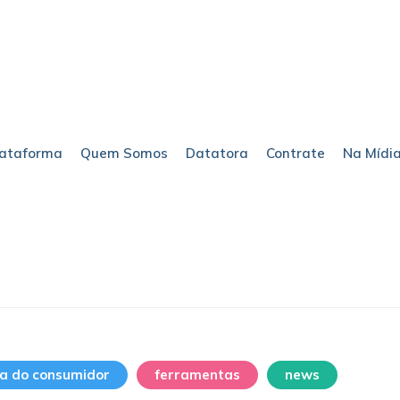
lataforma
Quem Somos
Datatora
Contrate
Na Mídi
ia do consumidor
ferramentas
news
sem 