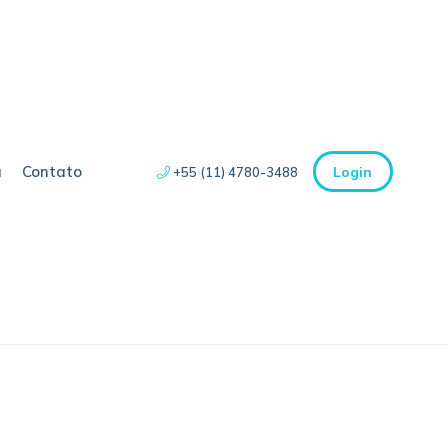
a
Contato
Login
+55 (11) 4780-3488
categoria