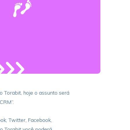
 Torabit, hoje o assunto será
 CRM”.
k, Twitter, Facebook,
o Torabit você poderá