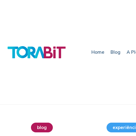
Home
Blog
A P
blog
destaque home
experiênc