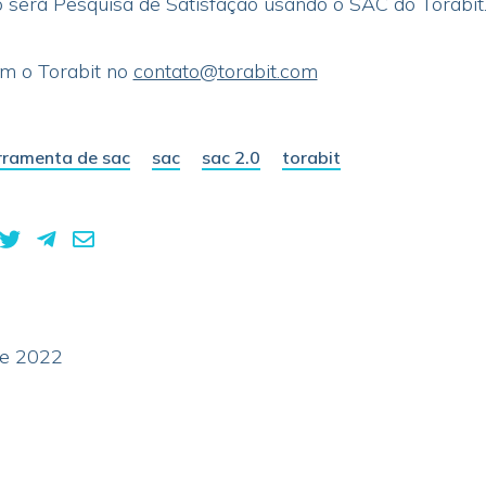
será Pesquisa de Satisfação usando o SAC do Torabit
om o Torabit no
contato@torabit.com
rramenta de sac
sac
sac 2.0
torabit
de 2022