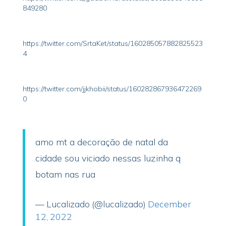
849280
https://twitter.com/SrtaKet/status/160285057882825523
4
https://twitter.com/jjkhobii/status/160282867936472269
0
amo mt a decoração de natal da
cidade sou viciado nessas luzinha q
botam nas rua
— Lucalizado (@lucalizado)
December
12, 2022