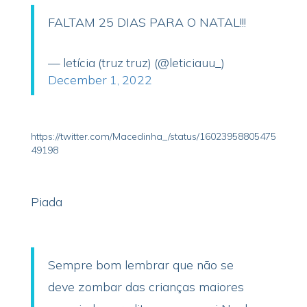
FALTAM 25 DIAS PARA O NATAL!!!
— letícia (truz truz) (@leticiauu_)
December 1, 2022
https://twitter.com/Macedinha_/status/16023958805475
49198
Piada
Sempre bom lembrar que não se
deve zombar das crianças maiores