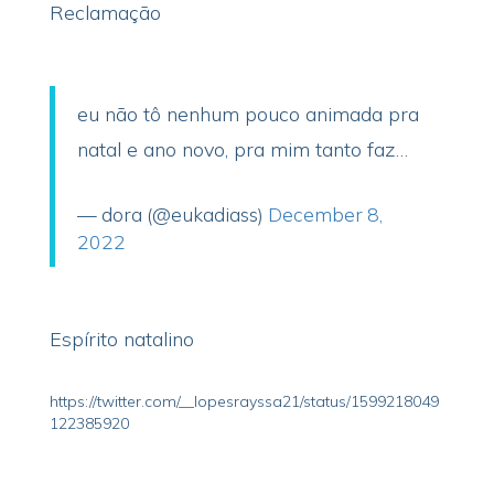
Reclamação
eu não tô nenhum pouco animada pra
natal e ano novo, pra mim tanto faz…
— dora (@eukadiass)
December 8,
2022
Espírito natalino
https://twitter.com/__lopesrayssa21/status/1599218049
122385920