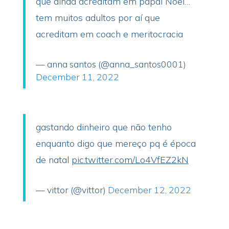
que ainda acreditam em papai Noel…
tem muitos adultos por aí que
acreditam em coach e meritocracia
— anna santos (@anna_santos0001)
December 11, 2022
gastando dinheiro que não tenho
enquanto digo que mereço pq é época
de natal
pic.twitter.com/Lo4VfEZ2kN
— vittor (@vittor)
December 12, 2022