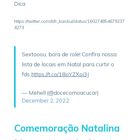
Dica
https://twitter.com/bfr_kaickul/status/160274854679237
4273
Sextooou, bora de role! Confira nossa
lista de locais em Natal para curtir o
fds
https://t.co/18oYZXoi3J
— Mehell (@docecomoacucar)
December 2, 2022
Comemoração Natalina