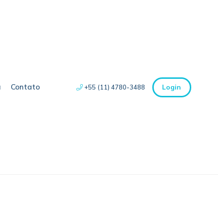
a
Contato
Login
+55 (11) 4780-3488