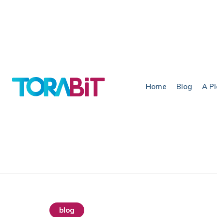
Home
Blog
A P
blog
destaque home