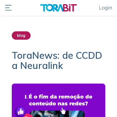
Login
blog
destaque home
ToraNews: de CCDD
a Neuralink