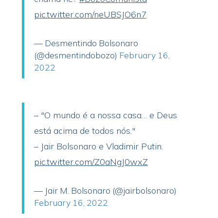
pic.twitter.com/neUBSJO6n7
— Desmentindo Bolsonaro
(@desmentindobozo)
February 16,
2022
– "O mundo é a nossa casa… e Deus
está acima de todos nós."
– Jair Bolsonaro e Vladimir Putin.
pic.twitter.com/Z0aNgJ0wxZ
— Jair M. Bolsonaro (@jairbolsonaro)
February 16, 2022