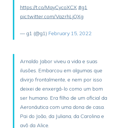
https://t.co/MqyCycoXCX
#g1
pic.twitter.com/VazrhLjQXg
— g1 (@g1)
February 15, 2022
Arnaldo Jabor viveu a vida e suas
ilusões. Embarcou em algumas que
divirjo frontalmente, e nem por isso
deixei de enxergá-lo como um bom
ser humano. Era filho de um oficial da
Aeronáutica com uma dona de casa.
Pai do João, da Juliana, da Carolina e
avô da Alice.