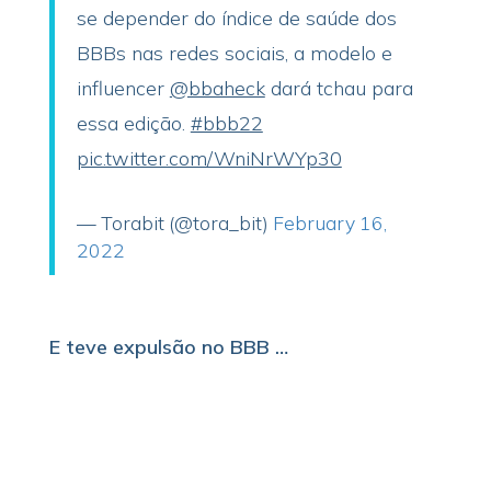
se depender do índice de saúde dos
BBBs nas redes sociais, a modelo e
influencer
@bbaheck
dará tchau para
essa edição.
#bbb22
pic.twitter.com/WniNrWYp30
— Torabit (@tora_bit)
February 16,
2022
E teve expulsão no BBB …