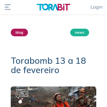
Login
blog
destaque home
news
sem categoria
Torabomb 13 a 18
de fevereiro