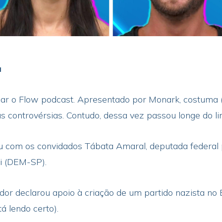
a
ao ar o Flow podcast. Apresentado por Monark, costuma 
s controvérsias. Contudo, dessa vez passou longe do li
 com os convidados Tábata Amaral, deputada federal
ri (DEM-SP).
or declarou apoio à criação de um partido nazista no B
á lendo certo).