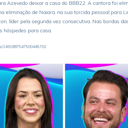
ara Azevedo deixar a casa do BBB22. A cantora foi el
 eliminação de Naiara, na sua torcida pessoal para Lin
icon, líder pela segunda vez consecutiva. Nas bordas da
os hóspedes para casa.
atus/1491887547500445702