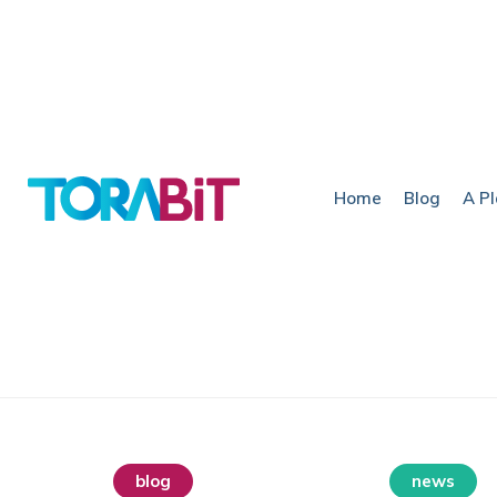
Home
Blog
A P
blog
destaque home
news