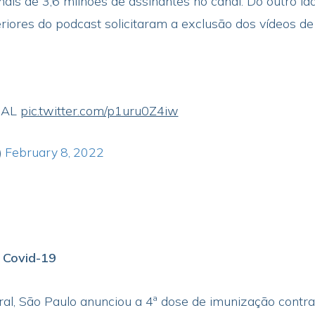
s de 3,6 milhões de assinantes no canal. Do outro lad
iores do podcast solicitaram a exclusão dos vídeos de
IAL
pic.twitter.com/p1uru0Z4iw
)
February 8, 2022
 Covid-19
ral, São Paulo anunciou a 4ª dose de imunização contr