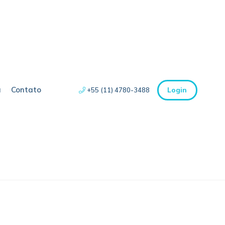
a
Contato
Login
+55 (11) 4780-3488