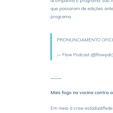
acompanha o programa, são mai
que passaram de edições anter
programa.
PRONUNCIAMENTO OFIC
— Flow Podcast (@flowpdc
____
Mais fogo na vacina contra a
Em meio à crise estadual/fede