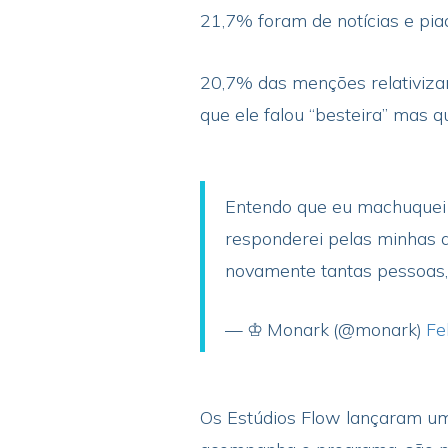
21,7% foram de notícias e pi
20,7% das menções relativizar
que ele falou “besteira” mas q
Entendo que eu machuquei m
responderei pelas minhas a
novamente tantas pessoas, 
— ♔ Monark (@monark)
Fe
Os Estúdios Flow lançaram uma