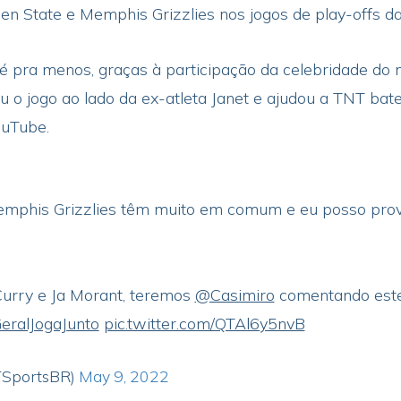
en State e Memphis Grizzlies nos jogos de play-offs 
 é pra menos, graças à participação da celebridade d
u o jogo ao lado da ex-atleta Janet e ajudou a TNT bat
ouTube.
emphis Grizzlies têm muito em comum e eu posso prov
urry e Ja Morant, teremos
@Casimiro
comentando este
eralJogaJunto
pic.twitter.com/QTAl6y5nvB
TSportsBR)
May 9, 2022