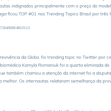
autas indignados principalmente com o preço do modelo
aga
ficou TOP #01 nos Trending Topics Brasil por três h
523726490654810113
revivência da Globo, foi trending topic no Twitter por
 biomédica Kamyla Romaniuk foi a quarta eliminada do 
ue também chamou a atenção da internet foi a disputa 
 a melhor. Os internautas relataram semelhança da pr