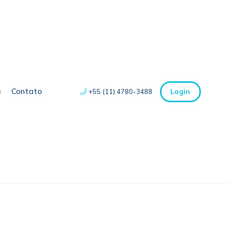
a
Contato
Login
+55 (11) 4780-3488