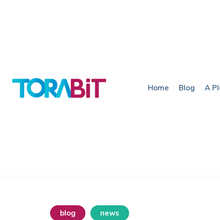
Home
Blog
A P
blog
news