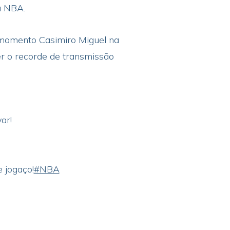
da NBA.
o momento Casimiro Miguel na
er o recorde de transmissão
ar!
 jogaço!
#NBA