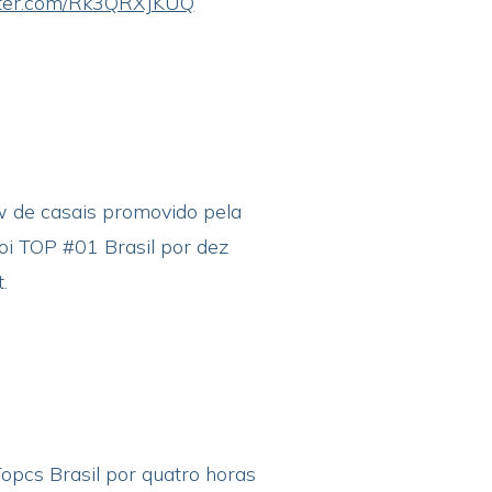
itter.com/Rk3QRXJKUQ
w de casais promovido pela
foi TOP #01 Brasil por dez
t.
opcs Brasil por quatro horas