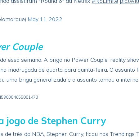
ão assistiram "Round 6" da Netflix
#NoLimite
pic.tw
olamarque)
May 11, 2022
er Couple
o essa semana. A briga no Power Couple, reality sho
r na madrugada de quarta para quinta-feira. O assunto 
rou uma briga generalizada e o assunto tomou a interne
1524590384655081473
 jogo de Stephen Curry
 de três da NBA, Stephen Curry, ficou nos Trendings T