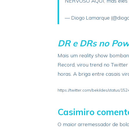
NERVOSO AQUI, mas eles n
— Diogo Lamarque (@diog
DR e DRs no Pow
Mais um reality show bomband
Record, virou trend no Twitte
horas. A briga entre casais vi
https://twitter.com/bekildes/status/
Casimiro comenta
O maior arremessador de bolas