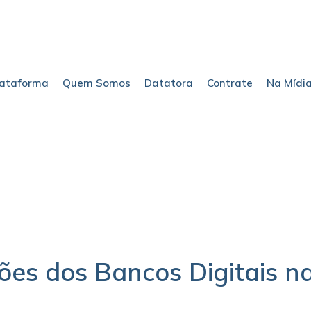
lataforma
Quem Somos
Datatora
Contrate
Na Mídi
e home
sem categoria
es dos Bancos Digitais na