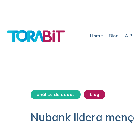
Home
Blog
A P
análise de dados
blog
destaqu
Nubank lidera mençõ