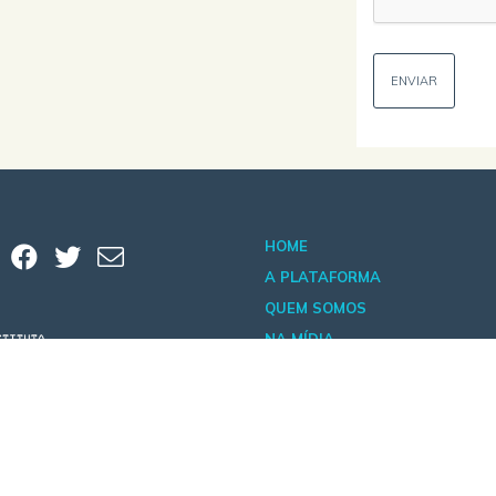
HOME
A PLATAFORMA
QUEM SOMOS
NA MÍDIA
 Andar | CEP 01227-200 - São Paulo/SP - Brasil