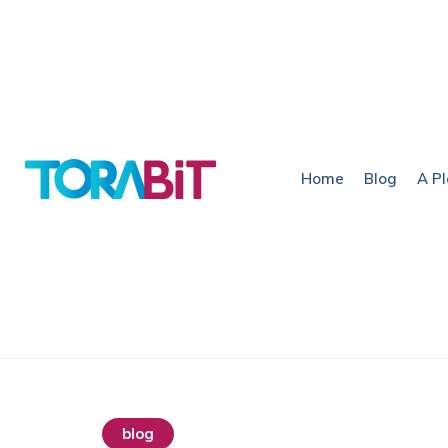
Home
Blog
A P
blog
destaque home