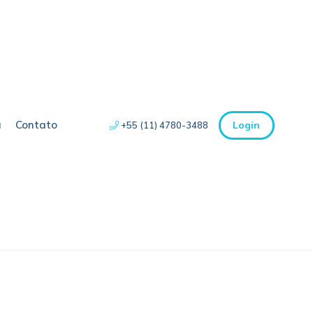
a
Contato
Login
+55 (11) 4780-3488