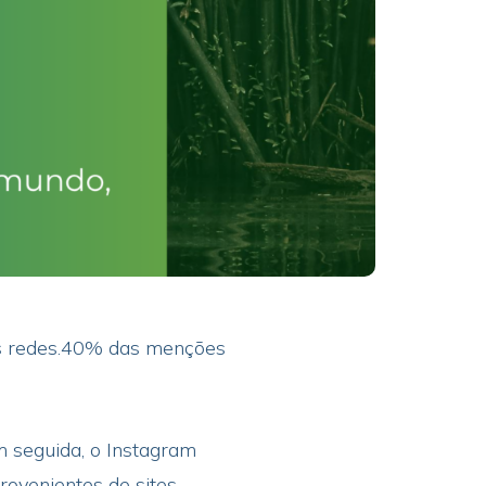
as redes.40% das menções
 seguida, o Instagram
ovenientes de sites