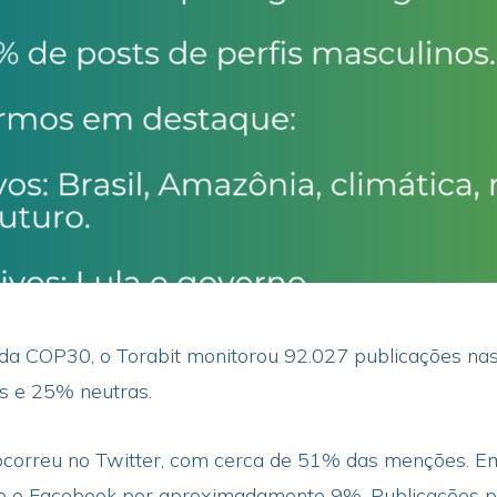
da COP30, o Torabit monitorou 92.027 publicações n
s e 25% neutras.
ocorreu no Twitter, com cerca de 51% das menções. Em
 o Facebook por aproximadamente 9%. Publicações pr