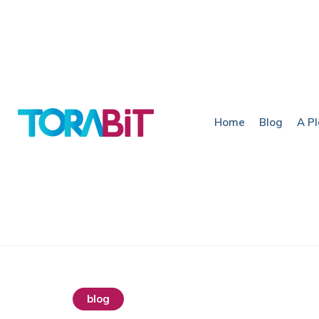
Home
Blog
A P
blog
destaques do momento