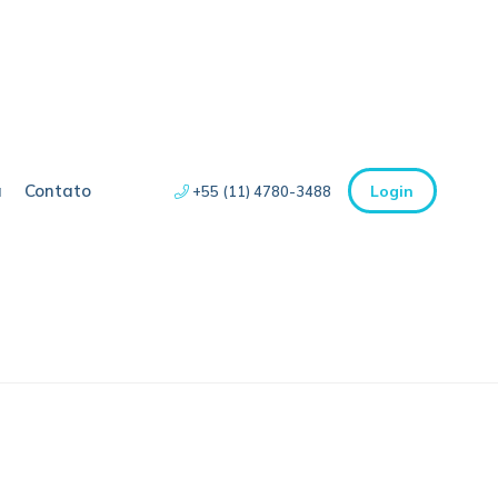
a
Contato
Login
+55 (11) 4780-3488