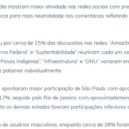
-dia mostram maior atividade nas redes sociais com pr
ência para mais neutralidade nos comentários refletind
eu por cerca de 15% das discussões nas redes. “Amazô
o Federal” e “Sustentabilidade” reuniram, cada um, c
 “Povos Indígenas”, “Infraestrutura” e “ONU” variaram 
e patamar individualmente.
s apontaram maior participação de São Paulo, com ap
17%, seguido pelo Rio de Janeiro, com aproximadament
to os demais estados tiveram participações inferiores
de usuários masculinos, enquanto cerca de 38% foram 