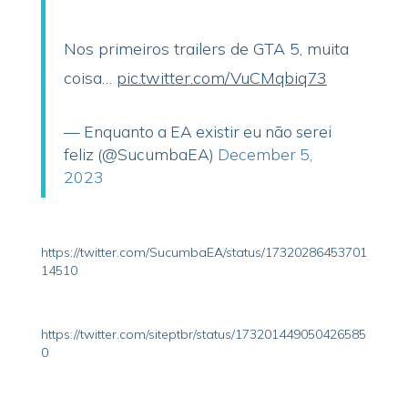
Nos primeiros trailers de GTA 5, muita
coisa…
pic.twitter.com/VuCMqbiq73
— Enquanto a EA existir eu não serei
feliz (@SucumbaEA)
December 5,
2023
https://twitter.com/SucumbaEA/status/17320286453701
14510
https://twitter.com/siteptbr/status/173201449050426585
0