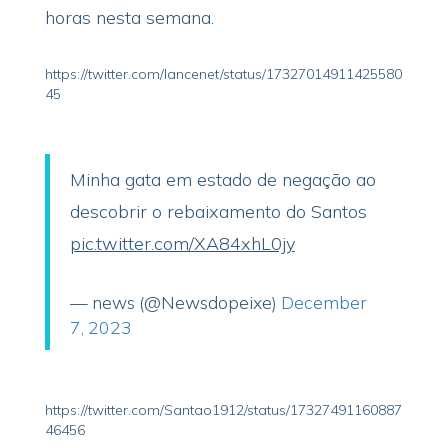
horas nesta semana.
https://twitter.com/lancenet/status/17327014911425580
45
Minha gata em estado de negação ao
descobrir o rebaixamento do Santos
pic.twitter.com/XA84xhL0jy
— news (@Newsdopeixe)
December
7, 2023
https://twitter.com/Santao1912/status/17327491160887
46456