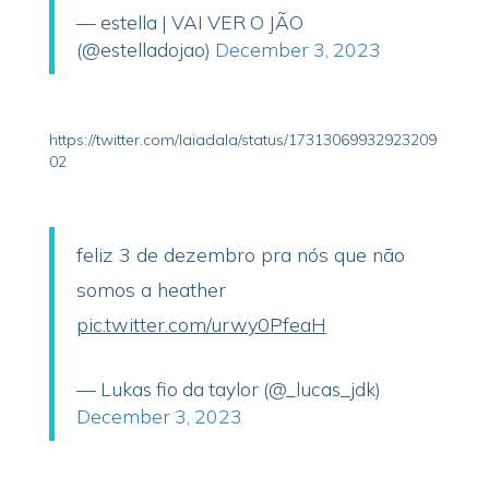
— estella | VAI VER O JÃO
(@estelladojao)
December 3, 2023
https://twitter.com/laiadala/status/17313069932923209
02
feliz 3 de dezembro pra nós que não
somos a heather
pic.twitter.com/urwy0PfeaH
— Lukas fio da taylor (@_lucas_jdk)
December 3, 2023