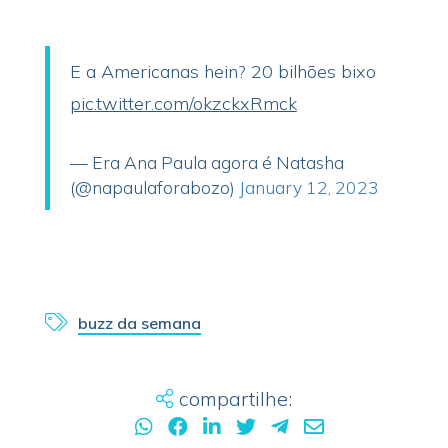
E a Americanas hein? 20 bilhões bixo
pic.twitter.com/okzckxRmck
— Era Ana Paula agora é Natasha
(@napaulaforabozo)
January 12, 2023
buzz da semana
compartilhe: