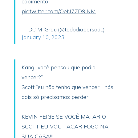
cabimento
pic.twitter.com/OeN7ZD9lNM
— DC MilGrau (@tododiapersodc)
January 10, 2023
Kang “você pensou que podia
vencer?”
Scott “eu não tenho que vencer… nós
dois só precisamos perder”
KEVIN FEIGE SE VOCÊ MATAR O
SCOTT EU VOU TACAR FOGO NA
SUA CASA!!!