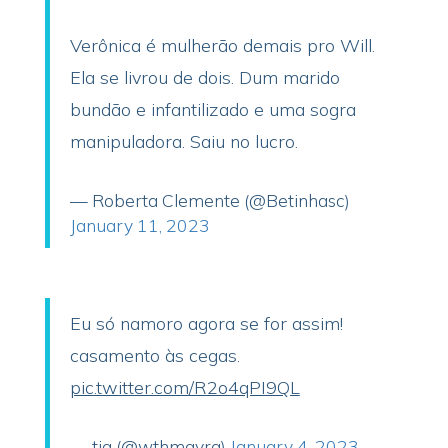
Verônica é mulherão demais pro Will.
Ela se livrou de dois. Dum marido
bundão e infantilizado e uma sogra
manipuladora. Saiu no lucro.
— Roberta Clemente (@Betinhasc)
January 11, 2023
Eu só namoro agora se for assim!
casamento às cegas.
pic.twitter.com/R2o4qPI9QL
— tia (@wthmayra)
January 4, 2023