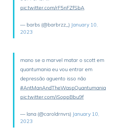
pic.twitter.com/rF5nFZfSbA
— barbs (@barbrzz_)
January 10,
2023
mano se a marvel matar o scott em
quantumania eu vou entrar em
depressão aguento isso não
#AntManAndTheWaspQuantumania
pic.twitter.com/iSoppBbu9f
— lana (@caroldrnvrs)
January 10,
2023