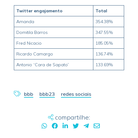
Twitter engajamento
Total
Amanda
354.38%
Domitila Barros
347.55%
Fred Nicacio
185.05%
Ricardo Camargo
136.74%
Antonio “Cara de Sapato”
133.69%
bbb
bbb23
redes sociais
compartilhe: