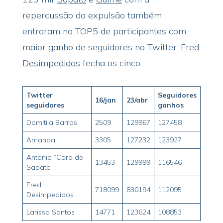
repercussão da expulsão também
entraram no TOP5 de participantes com
maior ganho de seguidores no Twitter.
Fred
Desimpedidos
fecha os cinco.
Twitter
Seguidores
16/jan
23/abr
seguidores
ganhos
Domitila Barros
2509
129967
127458
Amanda
3305
127232
123927
Antonio “Cara de
13453
129999
116546
Sapato”
Fred
718099
830194
112095
Desimpedidos
Larissa Santos
14771
123624
108853