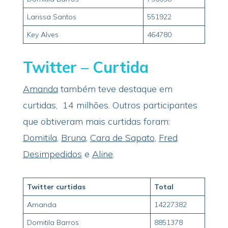
Larissa Santos
551922
Key Alves
464780
Twitter – Curtida
Amanda
também teve destaque em
curtidas, 14 milhões. Outros participantes
que obtiveram mais curtidas foram:
Domitila
,
Bruna
,
Cara de Sapato
,
Fred
Desimpedidos
e
Aline
.
Twitter curtidas
Total
Amanda
14227382
Domitila Barros
8851378