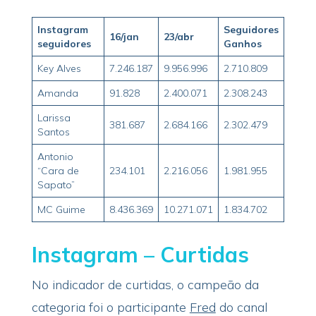
Instagram
Seguidores
16/jan
23/abr
seguidores
Ganhos
Key Alves
7.246.187
9.956.996
2.710.809
Amanda
91.828
2.400.071
2.308.243
Larissa
381.687
2.684.166
2.302.479
Santos
Antonio
“Cara de
234.101
2.216.056
1.981.955
Sapato”
MC Guime
8.436.369
10.271.071
1.834.702
Instagram – Curtidas
No indicador de curtidas, o campeão da
categoria foi o participante
Fred
do canal