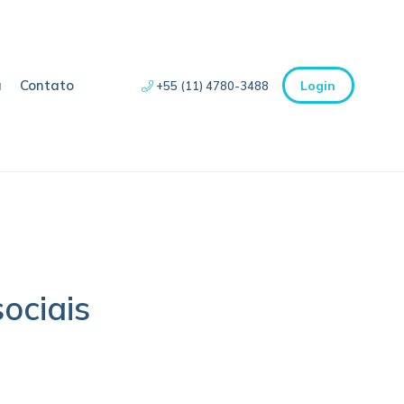
a
Contato
Login
+55 (11) 4780-3488
ociais