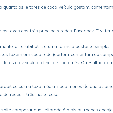
 quanto os leitores de cada veículo gostam, comenta
a as taxas das três principais redes: Facebook, Twitter 
amento, o Torabit utiliza uma fórmula bastante simples
utas fazem em cada rede (curtem, comentam ou compar
idores do veículo ao final de cada mês. O resultado, em
 Torabit calcula a taxa média, nada menos do que a som
e de redes – três, neste caso.
ermite comparar qual leitorado é mais ou menos engaj