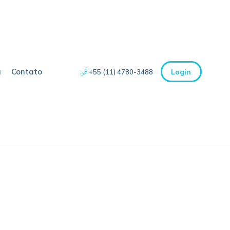
a
Contato
Login
+55 (11) 4780-3488