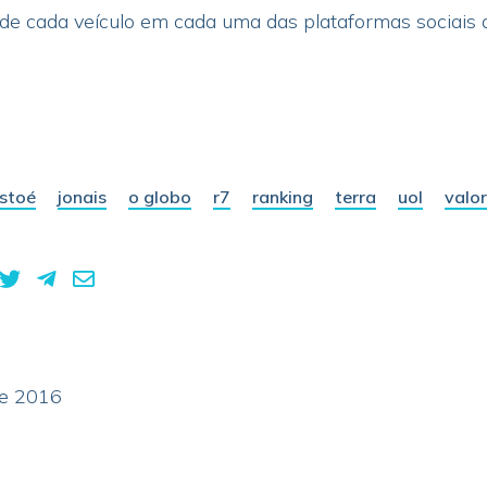
s de cada veículo em cada uma das plataformas sociais 
istoé
jonais
o globo
r7
ranking
terra
uol
valor
de 2016