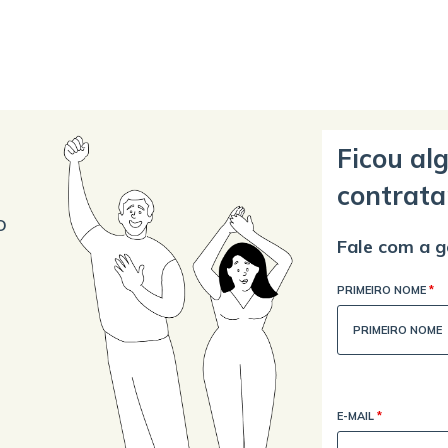
Ficou al
contrata
o
Fale com a g
PRIMEIRO NOME
*
E-MAIL
*