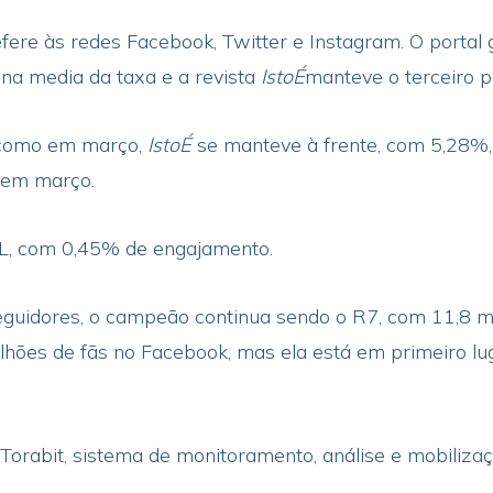
fere às redes Facebook, Twitter e Instagram. O portal
a media da taxa e a revista
IstoÉ
manteve o terceiro 
 como em março,
IstoÉ
se manteve à frente, com 5,28%
 em março.
L, com 0,45% de engajamento.
eguidores, o campeão continua sendo o R7, com 11,8 mi
hões de fãs no Facebook, mas ela está em primeiro lu
Torabit, sistema de monitoramento, análise e mobilizaç