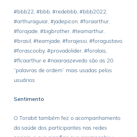
#bbb22, #bbb, #redebbb, #bbb2022,
#arthuraguiar, #jadepicon, #foraarthur,
#forajade, #bigbrother, #teamarthur,
#brasil, #teamjade, #forajessi, #foragustavo,
#forascooby, #provadolider, #foralais,
#ficaarthur e #naiaraazevedo são as 20
“palavras de ordem” mais usadas pelos
usuários
Sentimento
O Torabit também fez o acompanhamento
da saúde dos participantes nas redes